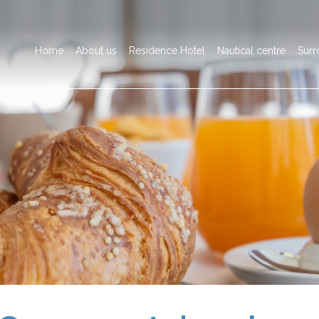
Home
About us
Residence Hotel
Nautical centre
Surr