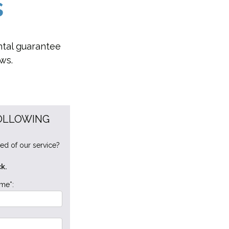
s
ntal guarantee
ws.
FOLLOWING
ed of our service?
k.
me*: