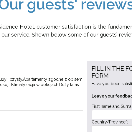
Our guests' review
idence Hotel, customer satisfaction is the fundame
of our service. Shown below some of our guests’ revie
FILL IN THE 
FORM
duży i czysty.Apartamenty zgodne z opisem
Have you been satisfi
spokój ..Klimatyzacja w pokojach.Duży taras
.
Leave your feedbac
First name and Surna
Country/Province*: