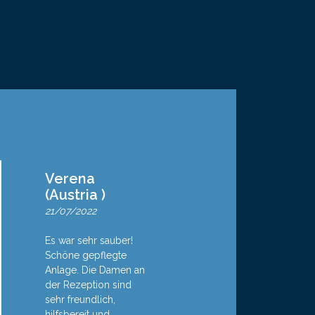
Verena
(Austria )
21/07/2022
Es war sehr sauber!
Schöne gepflegte
Anlage. Die Damen an
der Rezeption sind
sehr freundlich,
hilfsbereit und