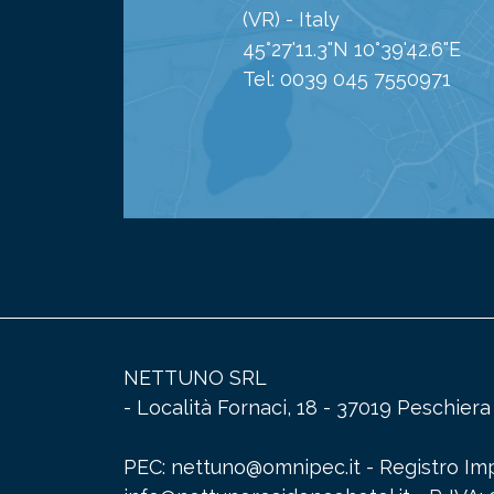
(VR) - Italy
45°27'11.3"N 10°39'42.6"E
Tel: 0039 045 7550971
NETTUNO SRL
- Località Fornaci, 18 - 37019 Peschier
PEC: nettuno@omnipec.it - Registro Impr