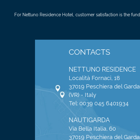
For Nettuno Residence Hotel, customer satisfaction is the fund
CONTACTS
NETTUNO RESIDENCE
Località Fornaci, 18
37019 Peschiera del Garda
(VR) - Italy
Tel: 0039 045 6401934
NAUTIGARDA
Via Bella Italia, 60
37019 Peschiera del Garda