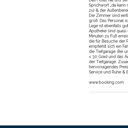
Das Hotel hat uns seh
Sprichwort „da kann m
zu) & der Außenberei
Die Zimmer sind ein
groß. Das Personal i
Lage ist ebenfalls gu
Apotheke sind quasi 
Minuten zu Fuß errei
die für Besuche der R
empfiehlt sich ein Fah
die Tiefgarage. Bei 
< 30 Grad und das Au
der Tiefgarage. Zusa
hervorragendes Preis 
Service und Ruhe & 
www.booking.com