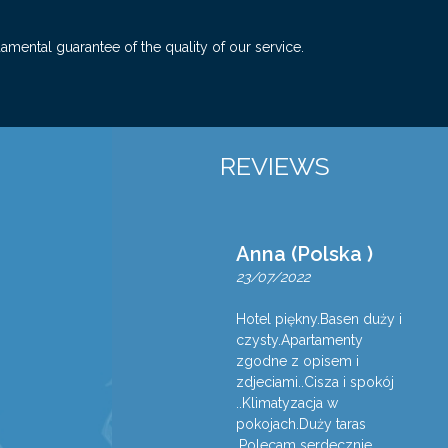
amental guarantee of the quality of our service.
REVIEWS
Anna (Polska )
23/07/2022
Hotel piękny.Basen duży i
czysty.Apartamenty
zgodne z opisem i
zdjeciami..Cisza i spokój
..Klimatyzacja w
pokojach.Duży taras
.Polecam serdecznie.