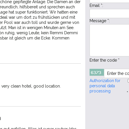
Schöne gepflegte Anlage. Die Damen an der
Email *:
reundlich, hilfsbereit und sprechen auch
age hat super funktioniert. Wir hatten eine
 ideal war um dort zu frühstücken und mit
Message *:
Der Pool war auch toll und wurde gerne von
tzt. Man ist in wenigen Minuten am See.
hön ruhig, wenig Leute, kein Remmi Demmi
ssbar ist gleich um die Ecke. Kommen
Enter the code *
Authorization for
personal data
y, very clean hotel, good location.
processing
*
d