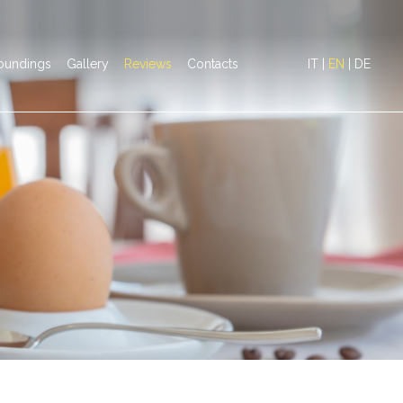
oundings
Gallery
Reviews
Contacts
IT
|
EN
|
DE