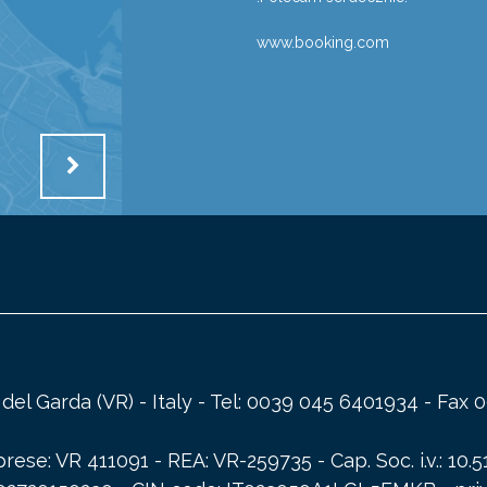
www.booking.com
a del Garda (VR) - Italy - Tel: 0039 045 6401934 - Fa
ese: VR 411091 - REA: VR-259735 - Cap. Soc. i.v.: 10.5