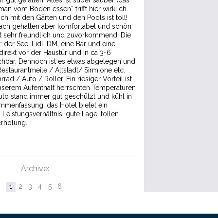
r gut gefallen. Alles ist super sauber (das
an vom Boden essen“ trifft hier wirklich
ch mit den Gärten und den Pools ist toll!
fach gehalten aber komfortabel und schön
st sehr freundlich und zuvorkommend. Die
t: der See, Lidl, DM, eine Bar und eine
direkt vor der Haustür und in ca 3-6
chbar. Dennoch ist es etwas abgelegen und
estaurantmeile / Altstadt/ Sirmione etc.
rrad / Auto / Roller. Ein riesiger Vorteil ist
unserem Aufenthalt herrschten Temperaturen
to stand immer gut geschützt und kühl in
mmenfassung: das Hotel bietet ein
Leistungsverhältnis, gute Lage, tollen
Erholung.
Archive:
1
2
3
4
5
6